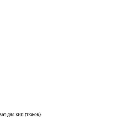
ват для кип (тюков)
в