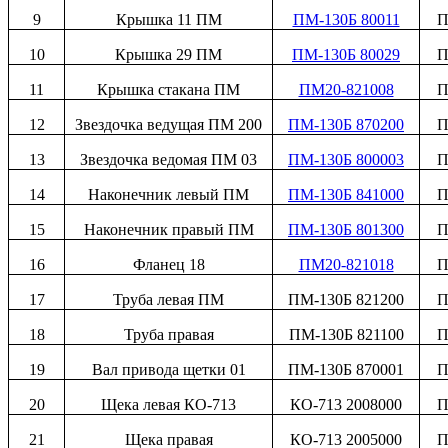
9
Крышка 11 ПМ
ПМ-130Б 80011
П
10
Крышка 29 ПМ
ПМ-130Б 80029
П
11
Крышка стакана ПМ
ПМ20-821008
П
12
Звездочка ведущая ПМ 200
ПМ-130Б 870200
П
13
Звездочка ведомая ПМ 03
ПМ-130Б 800003
П
14
Наконечник левый ПМ
ПМ-130Б 841000
П
15
Наконечник правый ПМ
ПМ-130Б 801300
П
16
Фланец 18
ПМ20-821018
П
17
Труба левая ПМ
ПМ-130Б 821200
П
18
Труба правая
ПМ-130Б 821100
П
19
Вал привода щетки 01
ПМ-130Б 870001
П
20
Щека левая КО-713
КО-713 2008000
П
21
Щека правая
КО-713 2005000
П