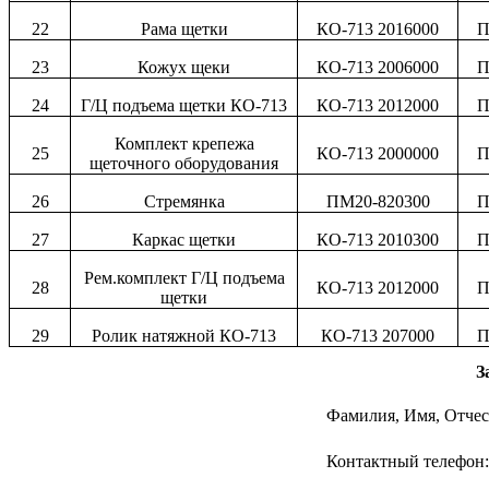
22
Рама щетки
КО-713 2016000
П
23
Кожух щеки
КО-713 2006000
П
24
Г/Ц подъема щетки КО-713
КО-713 2012000
П
Комплект крепежа
25
КО-713 2000000
П
щеточного оборудования
26
Стремянка
ПМ20-820300
П
27
Каркас щетки
КО-713 2010300
П
Рем.комплект Г/Ц подъема
28
КО-713 2012000
П
щетки
29
Ролик натяжной КО-713
КО-713 207000
П
З
Фамилия, Имя, Отчес
Контактный телефон: