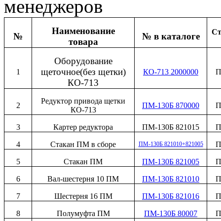
менеджеров
Наименование
Ст
№
№ в каталоге
товара
Оборудование
щеточное(без щетки)
1
КО-713 2000000
П
КО-713
Редуктор привода щетки
2
ПМ-130Б 870000
П
КО-713
3
Картер редуктора
ПМ-130Б 821015
П
4
Стакан ПМ в сборе
П
ПМ-130Б 821010+821005
5
Стакан ПМ
ПМ-130Б 821005
П
6
Вал-шестерня 10 ПМ
ПМ-130Б 821010
П
7
Шестерня 16 ПМ
ПМ-130Б 821016
П
8
Полумуфта ПМ
ПМ-130Б 80007
П