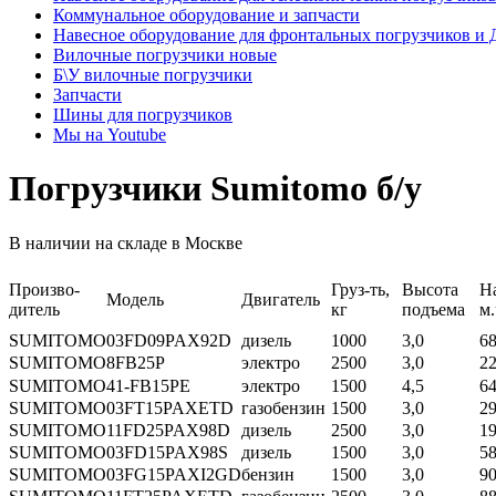
Коммунальное оборудование и запчасти
Навесное оборудование для фронтальных погрузчиков и
Вилочные погрузчики новые
Б\У вилочные погрузчики
Запчасти
Шины для погрузчиков
Мы на Youtube
Погрузчики Sumitomo б/у
В наличии на складе в Москве
Произво-
Груз-ть,
Высота
На
Модель
Двигатель
дитель
кг
подъема
м.
SUMITOMO
03FD09PAX92D
дизель
1000
3,0
6
SUMITOMO
8FB25P
электро
2500
3,0
2
SUMITOMO
41-FB15PE
электро
1500
4,5
6
SUMITOMO
03FT15PAXETD
газобензин
1500
3,0
2
SUMITOMO
11FD25PAX98D
дизель
2500
3,0
1
SUMITOMO
03FD15PAX98S
дизель
1500
3,0
5
SUMITOMO
03FG15PAXI2GD
бензин
1500
3,0
9